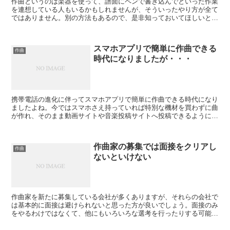
作曲というのは楽器を使って、譜面にペンで書き込んでといった作業
を連想している人もいるかもしれませんが、そういったやり方が全て
ではありません。別の方法もあるので、是非知っておいてほしいと思
います。それは打ち込みというやり方になりますが、これは...
スマホアプリで簡単に作曲できる
作曲
時代になりましたが・・・
携帯電話の進化に伴ってスマホアプリで簡単に作曲できる時代になり
ましたよね。今ではスマホさえ持っていれば特別な機材を買わずに曲
が作れ、そのまま動画サイトや音楽投稿サイトへ投稿できるようにな
りました。アプリの中には無料のものも多く、気軽に作曲に...
作曲家の募集では面接をクリアし
作曲
ないといけない
作曲家を新たに募集している会社が多くありますが、それらの会社で
は基本的に面接は避けられないと思った方が良いでしょう。面接のみ
をやるわけではなくて、他にもいろいろな選考を行ったりする可能性
がありますし、見られている部分は非常に多面的とも言える...