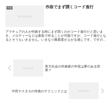
作曲でまず躓くコード進行
作曲
アマチュアの人が作曲する時にまず躓くのがコード進行だと思いま
す。メロディーなどは鼻歌で作ることが可能ですが、コード進行とな
るとそうもいきません。いきなり難易度が上がる感じです。ですの
で、ほとんどの人がそこで挫折してしまいがちです。ですが、コ...
実力社会の作曲家の年収は夢のある世
界？
中田ヤスタカの作曲のテクニックとは