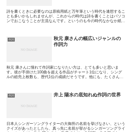
詩を書くときに必要なのは原稿用紙と万年筆という時代を連想するこ
とも多いかもしれませんが、これからの時代は詩を書くことはパソコ
ンでおこなうことが主流なんです。というのも今の時代なかなか紙を
残して保管しておくのはかさばりますし大変です。けれどデ...
秋元 康さんの幅広いジャンルの
作詞
作詞力
秋元 康さんに憧れて作詞家になりたい方は、とても多いと思いま
す。彼が手掛けた100曲を超える作品がチャート1位になり、シング
ルの総売上枚数も、歴代1位の成績だそうです。他にも、たくさんの
賞を受賞されていて、日本を代表するアーティストだと思い...
井上 陽水の底知れぬ作詞の世界
作詞
日本人シンガーソングライターの大御所の名前を挙げなさい、という
クイズがあったとしたら、真っ先に名前が挙がるシンガーソングライ