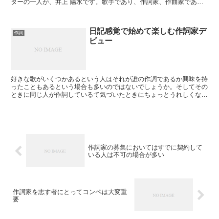
ターの一人が、井上 陽水です。歌手であり、作詞家、作曲家であ
り、音楽プロデューサーでもあります。自分で作って自分で歌...
日記感覚で始めて楽しむ作詞家デ
作詞
ビュー
好きな歌がいくつかあるという人はそれが誰の作詞であるか興味を持
ったこともあるという場合も多いのではないでしょうか。そしてその
ときに同じ人が作詞しているて気づいたときにちょっとうれしくなる
こともあるかもしれません。いい歌を書ける人はほかの作品...
作詞家の募集においてはすでに契約して
いる人は不可の場合が多い
作詞家を志す者にとってコンペは大変重
要